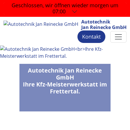
Geschlossen, wir öffnen wieder
morgen um
07:00
Autotechnik
Jan Reinecke GmbH
Kontakt
Autotechnik Jan Reinecke
GmbH
Ihre Kfz-Meisterwerkstatt im
Frettertal.