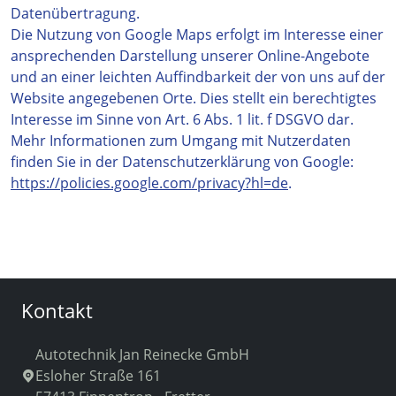
Datenübertragung.
Die Nutzung von Google Maps erfolgt im Interesse einer
ansprechenden Darstellung unserer Online-Angebote
und an einer leichten Auffindbarkeit der von uns auf der
Website angegebenen Orte. Dies stellt ein berechtigtes
Interesse im Sinne von Art. 6 Abs. 1 lit. f DSGVO dar.
Mehr Informationen zum Umgang mit Nutzerdaten
finden Sie in der Datenschutzerklärung von Google:
https://policies.google.com/privacy?hl=de
.
Kontakt
Autotechnik Jan Reinecke GmbH
Esloher Straße 161