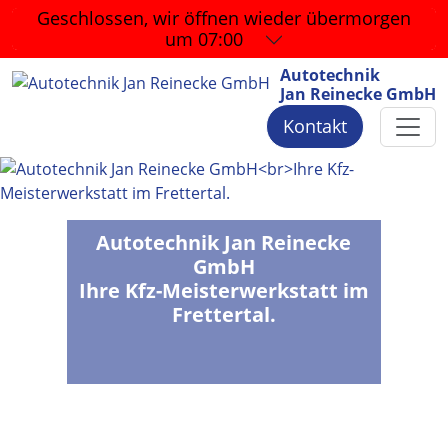
Geschlossen, wir öffnen wieder
übermorgen
um 07:00
Autotechnik
Jan Reinecke GmbH
Kontakt
Autotechnik Jan Reinecke
GmbH
Ihre Kfz-Meisterwerkstatt im
Frettertal.