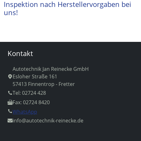
Inspektion nach Herstellervorgaben bei
uns!
Kontakt
Autotechnik Jan Reinecke GmbH
Esloher Straße 161
57413 Finnentrop - Fretter
Tel: 02724 428
Fax: 02724 8420
WhatsApp
info
@autotechnik-reinecke.de