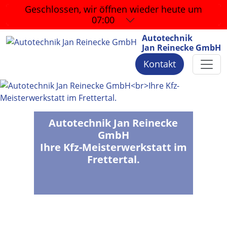
Geschlossen, wir öffnen wieder
heute um
07:00
Autotechnik
Jan Reinecke GmbH
Kontakt
Autotechnik Jan Reinecke
GmbH
Ihre Kfz-Meisterwerkstatt im
Frettertal.